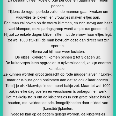
Dit bestaat uit een koele droge periode, en daarna een regen
periode.
Tijdens de regen periode zullen de mannen gaan kwaken om
vrouwtjes te lokken, en vrouwtjes maken eitjes aan.
Een man zal boven op de vrouw klimmen, en zich stevig aan haar
vast klampen, deze paringsgreep wordt amplexus genoemd.
Hij zal zo enkele dagen blijven zitten, tot de vrouw haar eitjes legt,
(tot wel 1000 stuks!!) de man bevrucht deze dan direct met zijn
sperma.
Hierna zal hij haar weer loslaten.
De eitjes (kikkerdril) komen binnen 2 tot 3 dagen uit.
De kikkervisjes laten opgroeien is tijdverslindend, ze zijn enorme
kannibalen.
Ze kunnen worden groot gebracht op rode muggenlarven / tubifex,
maar er is bijna geen ontkomen aan dat ze ook elkaar opeten.
Tenzij je elk kikkervisje in een apart bakje zet. Maar tot wel 1000
bakjes elke dag voeren en verschonen is onbegonnen werk!
Het makkelijkste is om de kikkervisjes in een grote plastic bak te
houden, met voldoende schuilmogelijkheden door middel van
(kunst)drijfplanten.
Voedsel kan op de bodem gelegd worden, de kikkervisjes